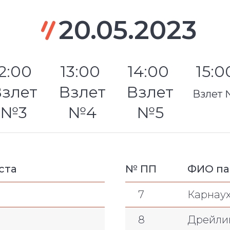
20.05.2023
12:00
13:00
14:00
15:
злет
Взлет
Взлет
Взлет
№3
№4
№5
ста
№ ПП
ФИО п
7
Карнау
8
Дрейли