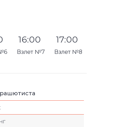
00
16:00
17:00
 №6
Взлет №7
Взлет №8
арашютиста
х
нг